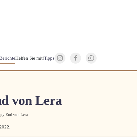
Berichte
Helfen Sie mit!
Tipps
d von Lera
py End von Lera
 2022
.