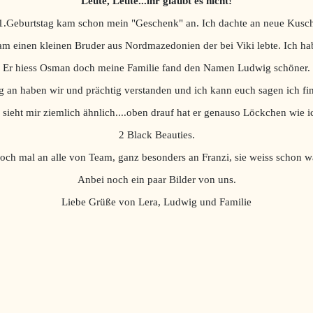
Leute, Leute...ihr glaubt es nicht!
1.Geburtstag kam schon mein "Geschenk" an.
Ich dachte an neue Kusch
kam einen kleinen Bruder aus Nordmazedonien der bei Viki lebte. Ich hab
Er hiess Osman doch meine Familie fand den Namen Ludwig schöner.
 an haben wir und prächtig verstanden und ich kann euch sagen ich find
 sieht mir ziemlich ähnlich....oben drauf hat er genauso Löckchen wie i
2 Black Beauties.
ch mal an alle von Team, ganz besonders an Franzi, sie weiss schon w
Anbei noch ein paar Bilder von uns.
Liebe Grüße von Lera, Ludwig und Familie