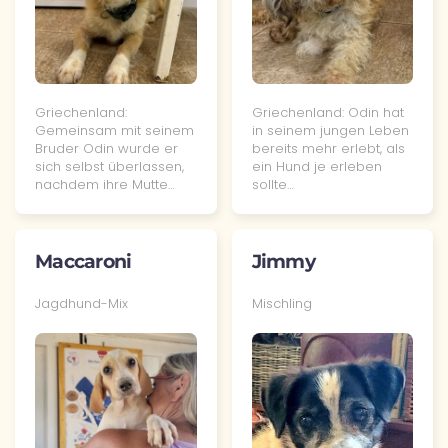
Griechenland:
Griechenland: Odin hat
Gemeinsam mit seinem
in seinem jungen Leben
Bruder Odin wurde er
bereits mehr erlebt, als
sich selbst überlassen,
ein Hund je erleben
nachdem ihre Mutte…
sollte…
Maccaroni
Jimmy
Jagdhund-Mix
Mischling