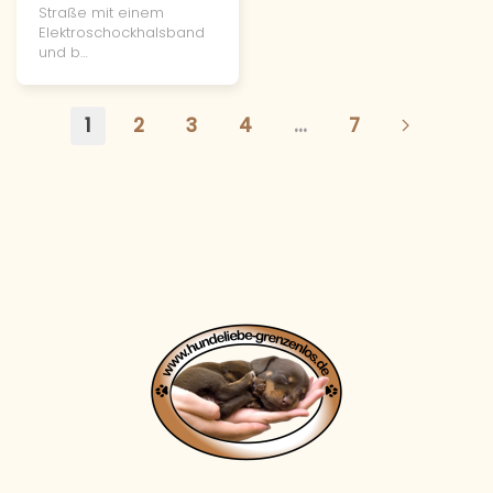
Straße mit einem
Elektroschockhalsband
und b…
1
2
3
4
…
7