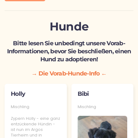
Hunde
Bitte lesen Sie unbedingt unsere Vorab-
Informationen, bevor Sie beschließen, einen
Hund zu adoptieren!
→ Die Vorab-Hunde-Info ←
Holly
Bibi
Mischling
Mischling
Zypern Holly - eine ganz
entzückende Hündin -
ist nun im Argos
Tierheim und in