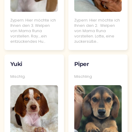
Zypern: Hier möchte ich
Zypern: Hier möchte ich
Ihnen den 3. Welpen
Ihnen den 2. Welpen
von Mama Runa
von Mama Runa
vorstellen. Ray.....ein
vorstellen. Lotte, eine
entzückendes Hu…
zuckersüße…
Yuki
Piper
Mischlg.
Mischling