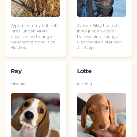
Zypern: Mimmy hat trotz
Zypern: Rikky hat trotz
ihres jungen Alters
ihres jungen Alters
bereits eine traurige
bereits eine traurige
Geschichte hinter sich.
Geschichte hinter sich.
Als Welp…
Als Welp…
Ray
Lotte
Mischlg.
Mischlg.