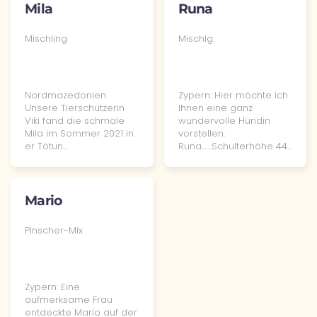
Mila
Runa
Mischling
Mischlg.
Nordmazedonien
Zypern: Hier möchte ich
Unsere Tierschützerin
Ihnen eine ganz
Viki fand die schmale
wundervolle Hündin
Mila im Sommer 2021 in
vorstellen:
er Tötun…
Runa.......Schulterhöhe 44…
Mario
Pinscher-Mix
Zypern: Eine
aufmerksame Frau
entdeckte Mario auf der