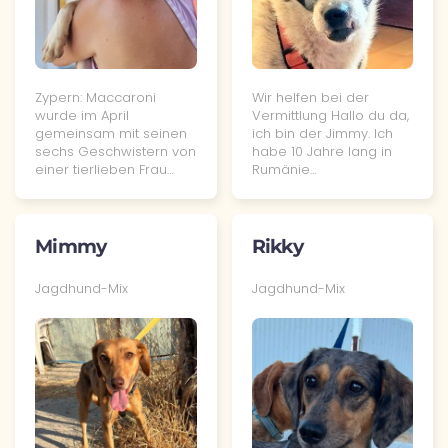
Wir helfen bei der
Zypern: Maccaroni
Vermittlung Hallo du da,
wurde im April
ich bin der Jimmy. Ich
gemeinsam mit seinen
habe 10 Jahre lang in
sechs Geschwistern von
Rumänie…
einer tierlieben Frau…
Mimmy
Rikky
Jagdhund-Mix
Jagdhund-Mix