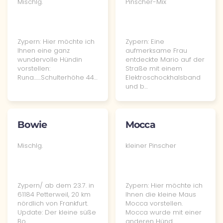
Mischlg.
Pinscher-Mix
Zypern: Hier möchte ich
Zypern: Eine
Ihnen eine ganz
aufmerksame Frau
wundervolle Hündin
entdeckte Mario auf der
vorstellen:
Straße mit einem
Runa.......Schulterhöhe 44…
Elektroschockhalsband
und b…
Bowie
Mocca
Mischlg.
kleiner Pinscher
Zypern/ ab dem 23.7. in
Zypern: Hier möchte ich
61184 Petterweil, 20 km
Ihnen die kleine Maus
nördlich von Frankfurt.
Mocca vorstellen.
Update: Der kleine süße
Mocca wurde mit einer
Bo…
anderen Hünd…