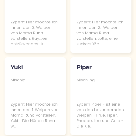
Zypern: Hier möchte ich
Zypern: Hier möchte ich
Ihnen den 3. Welpen
Ihnen den 2. Welpen
von Mama Runa
von Mama Runa
vorstellen. Ray.....ein
vorstellen. Lotte, eine
entzückendes Hu…
zuckersüße…
Yuki
Piper
Mischlg.
Mischling
Zypern: Hier möchte ich
Zypern Piper - ist eine
Ihnen den 1. Welpen von
von den bezaubernden
Mama Runa vorstellen.
Welpen - Prue, Piper,
Yuki..... Die Hündin Runa
Phoebe, Leo und Cole -!
w…
Die Kle…