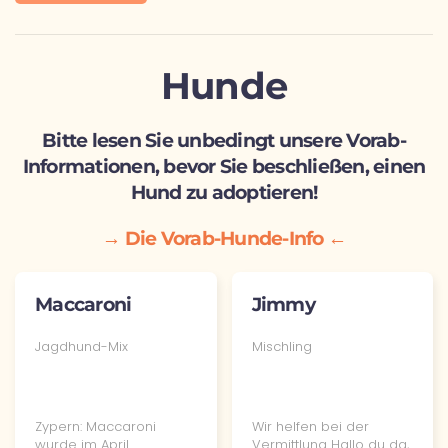
Hunde
Bitte lesen Sie unbedingt unsere Vorab-
Informationen, bevor Sie beschließen, einen
Hund zu adoptieren!
→ Die Vorab-Hunde-Info ←
Maccaroni
Jimmy
Jagdhund-Mix
Mischling
Zypern: Maccaroni
Wir helfen bei der
wurde im April
Vermittlung Hallo du da,