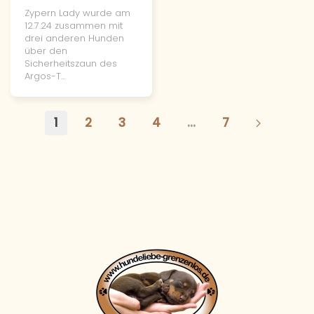
Zypern Lady wurde am
12.7.24 zusammen mit
drei anderen Hunden
über den
Sicherheitszaun des
Argos-T…
1
2
3
4
…
7