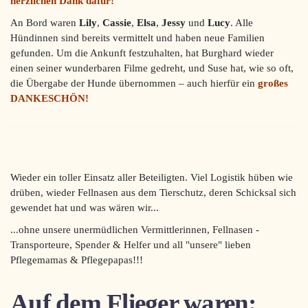
herzlichen Dank dafür!
An Bord waren
Lily
,
Cassie
,
Elsa
,
Jessy
und
Lucy
. Alle
Hündinnen sind bereits vermittelt und haben neue Familien
gefunden. Um die Ankunft festzuhalten, hat Burghard wieder
einen seiner wunderbaren Filme gedreht, und Suse hat, wie so oft,
die Übergabe der Hunde übernommen – auch hierfür ein
großes
DANKESCHÖN!
Wieder ein toller Einsatz aller Beteiligten. Viel Logistik hüben wie
drüben, wieder Fellnasen aus dem Tierschutz, deren Schicksal sich
gewendet hat und was wären wir...
...ohne unsere unermüdlichen Vermittlerinnen, Fellnasen -
Transporteure, Spender & Helfer und all "unsere" lieben
Pflegemamas & Pflegepapas!!!
Auf dem Flieger waren: