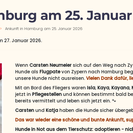
mburg am 25. Januar
Ankunft in Hamburg am 25. Januar 2026
am
27. Januar 2026
.
Wenn
Carsten Neumeier
sich auf den Weg nach Zyp
Hunde als
Flugpate
von Zypern nach Hamburg begl
unsere Hunde nicht ausreisen.
Vielen Dank dafür, l
Mit an Bord des Fliegers waren
Isla
,
Kaya
,
Kayana
,
jetzt in
Pflegestellen
und können bestimmt bald bes
bereits vermittelt und leben sich jetzt ein. 🐾
Carsten
und
Katja
haben die Hunde sicher überge
Das war wieder eine schöne und bunte Ankunft, sup
Hunde in Not aus dem Tierschutz: adoptieren - nic