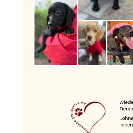
Wieder
Tiers
...oh
liebe