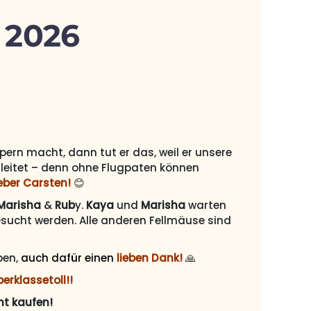
 2026
ern macht, dann tut er das, weil er unsere
eitet – denn ohne Flugpaten können
ieber Carsten!
😊
Marisha
&
Rub
y.
Kaya
und
Marisha
warten
ucht werden. Alle anderen Fellmäuse sind
ben,
auch dafür einen
lieben Dank!
🙏
erklassetoll!!
ht kaufen!