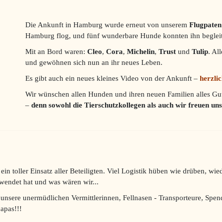
Die Ankunft in Hamburg wurde erneut von unserem
Flugpate
Hamburg flog, und fünf wunderbare Hunde konnten ihn begleit
Mit an Bord waren:
Cleo
,
Cora
,
Michelin
,
Trust
und
Tulip
. Al
und gewöhnen sich nun an ihr neues Leben.
Es gibt auch ein neues kleines Video von der Ankunft –
herzli
Wir wünschen allen Hunden und ihren neuen Familien alles Gu
–
denn sowohl die Tierschutzkollegen als auch wir freuen u
ein toller Einsatz aller Beteiligten. Viel Logistik hüben wie drüben, wi
wendet hat und was wären wir...
 unsere unermüdlichen Vermittlerinnen, Fellnasen - Transporteure, Spe
apas!!!