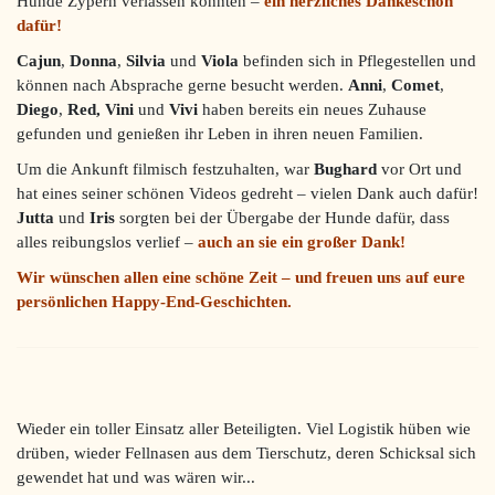
Hunde Zypern verlassen konnten –
ein herzliches Dankeschön
dafür!
Cajun
,
Donna
,
Silvia
und
Viola
befinden sich in Pflegestellen und
können nach Absprache gerne besucht werden.
Anni
,
Comet
,
Diego
,
Red,
Vini
und
Vivi
haben bereits ein neues Zuhause
gefunden und genießen ihr Leben in ihren neuen Familien.
Um die Ankunft filmisch festzuhalten, war
Bughard
vor Ort und
hat eines seiner schönen Videos gedreht – vielen Dank auch dafür!
Jutta
und
Iris
sorgten bei der Übergabe der Hunde dafür, dass
alles reibungslos verlief –
auch an sie ein großer Dank!
Wir wünschen allen eine schöne Zeit – und freuen uns auf eure
persönlichen Happy-End-Geschichten.
Wieder ein toller Einsatz aller Beteiligten. Viel Logistik hüben wie
drüben, wieder Fellnasen aus dem Tierschutz, deren Schicksal sich
gewendet hat und was wären wir...