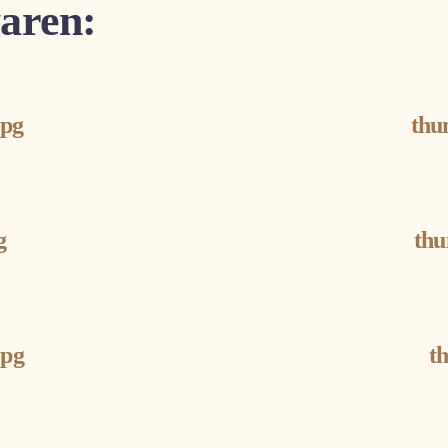
aren:
jpg
thu
g
thu
jpg
t