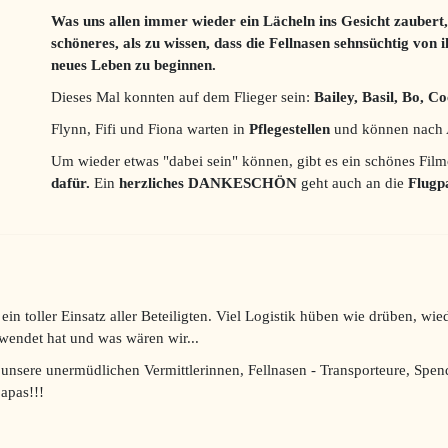
Was uns allen immer wieder ein Lächeln ins Gesicht zaubert,
schöneres, als zu wissen, dass die Fellnasen sehnsüchtig von
neues Leben zu beginnen.
Dieses Mal konnten auf dem Flieger sein:
Bailey, Basil, Bo, Co
Flynn, Fifi und Fiona warten in
Pflegestellen
und können nach 
Um wieder etwas "dabei sein" können, gibt es ein schönes Fil
dafür.
Ein
herzliches
DANKESCHÖN
geht auch an die
Flugp
ein toller Einsatz aller Beteiligten. Viel Logistik hüben wie drüben, wi
wendet hat und was wären wir...
 unsere unermüdlichen Vermittlerinnen, Fellnasen - Transporteure, Spe
apas!!!