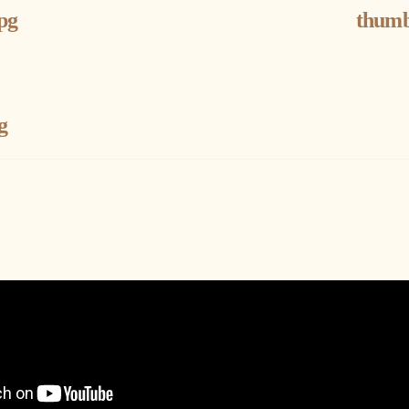
pg
thumb
g