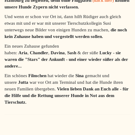
Hamburg zu begleiten, denn ohne Flugpaten
(klick hier)
können
unsere Hunde Zypern nicht verlassen.
Und wenn er schon vor Ort ist, dann hilft Rüdiger auch gleich
etwas mit und er war mit unserer Tierschutzkollegin Susi
unterwegs neue Bilder von einigen Hunden zu machen,
die noch
kein Zuhause haben und vorgestellt werden sollen.
Ein neues Zuhause gefunden
haben:
Aria
,
Chandler
,
Davina
,
Sash
& der süße
Lucky - sie
waren die "Stars" der Ankunft - und einer wieder süßer als der
andere...
Ein schönes
Filmchen
hat wieder die
Sina
gemacht und
unsere
Jutta
war vor Ort am Terminal und hat die Hunde ihren
neuen Familien übergeben.
Vielen lieben Dank an Euch alle - für
die Hilfe und die Rettung unserer Hunde in Not aus dem
Tierschutz.