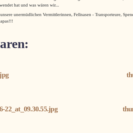
wendet hat und was wären wir...
 unsere unermüdlichen Vermittlerinnen, Fellnasen - Transporteure, Spe
apas!!!
aren:
jpg
th
22_at_09.30.55.jpg
thu