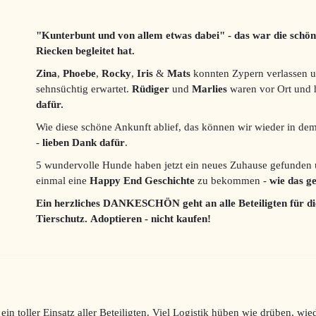
"Kunterbunt und von allem etwas dabei" - das war die schön
Riecken begleitet hat.
Zina
,
Phoebe
,
Rocky
,
Iris
&
Mats
konnten Zypern verlassen 
sehnsüchtig erwartet.
Rüdiger
und
Marlies
waren vor Ort und 
dafür.
Wie diese schöne Ankunft ablief, das können wir wieder in d
-
lieben Dank dafür
.
5 wundervolle Hunde haben jetzt ein neues Zuhause gefunden 
einmal eine
Happy End Geschichte
zu bekommen -
wie das g
Ein herzliches DANKESCHÖN geht an alle Beteiligten für di
Tierschutz.
Adoptieren - nicht kaufen!
ein toller Einsatz aller Beteiligten. Viel Logistik hüben wie drüben, wi