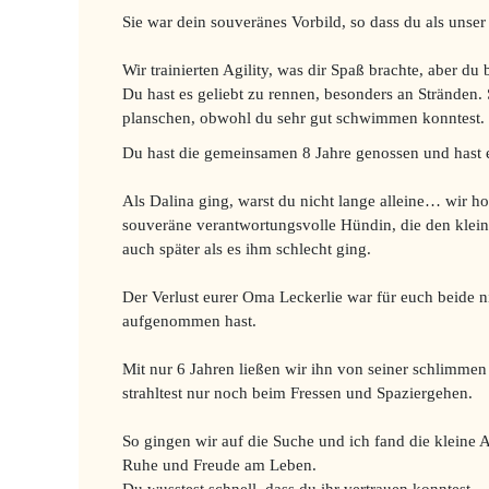
Sie war dein souveränes Vorbild, so dass du als unse
Wir trainierten Agility, was dir Spaß brachte, aber d
Du hast es geliebt zu rennen, besonders an Stränden.
planschen, obwohl du sehr gut schwimmen konntest.
Du hast die gemeinsamen 8 Jahre genossen und hast 
Als Dalina ging, warst du nicht lange alleine… wir h
souveräne verantwortungsvolle Hündin, die den klein
auch später als es ihm schlecht ging.
Der Verlust eurer Oma Leckerlie war für euch beide n
aufgenommen hast.
Mit nur 6 Jahren ließen wir ihn von seiner schlimmen
strahltest nur noch beim Fressen und Spaziergehen.
So gingen wir auf die Suche und ich fand die kleine A
Ruhe und Freude am Leben.
Du wusstest schnell, dass du ihr vertrauen konntest.