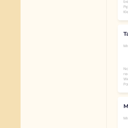
be
Pi
Kl
T
Mi
No
re
We
Pa
M
Mi