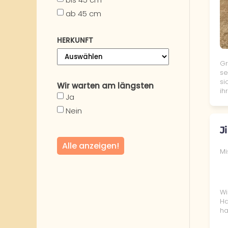
ab 45 cm
HERKUNFT
Gr
se
si
Wir warten am längsten
ih
Ja
Nein
J
Alle anzeigen!
Mi
Wi
Ha
ha