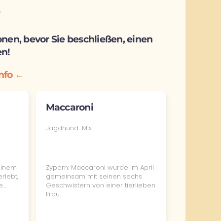
e
onen, bevor Sie beschließen, einen
n!
nfo ←
Maccaroni
Jagdhund-Mix
einem
Zypern: Maccaroni wurde im April
rlebt,
gemeinsam mit seinen sechs
te…
Geschwistern von einer tierlieben
Frau…