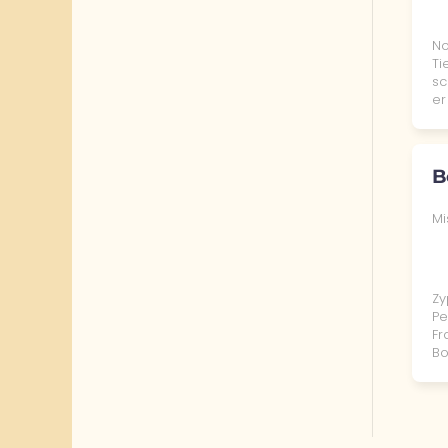
N
Ti
sc
er
B
Mi
Zy
Pe
Fr
Bo