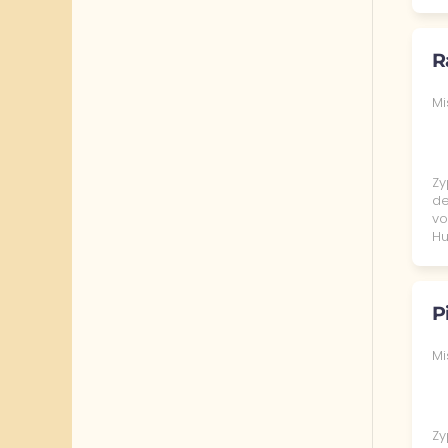
R
Mi
Zy
de
vo
Hu
P
Mi
Zy