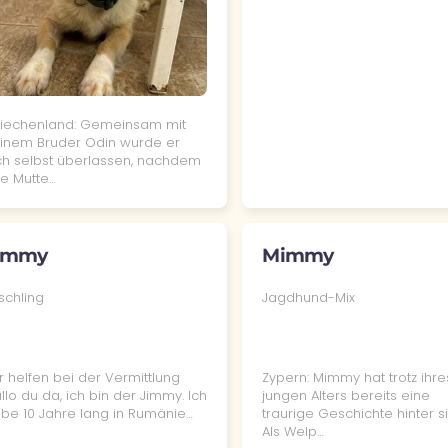
iechenland: Gemeinsam mit
inem Bruder Odin wurde er
ch selbst überlassen, nachdem
re Mutte…
immy
Mimmy
schling
Jagdhund-Mix
r helfen bei der Vermittlung
Zypern: Mimmy hat trotz ihre
llo du da, ich bin der Jimmy. Ich
jungen Alters bereits eine
be 10 Jahre lang in Rumänie…
traurige Geschichte hinter si
Als Welp…