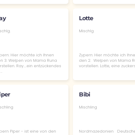
ay
Lotte
schlg.
Mischlg.
pern: Hier möchte ich Ihnen
Zypern: Hier möchte ich Ihn
n 3. Welpen von Mama Runa
den 2. Welpen von Mama 
rstellen. Ray.....ein entzückendes
vorstellen. Lotte, eine zucke
…
iper
Bibi
schling
Mischling
pern Piper - ist eine von den
Nordmazedonien Deutsche