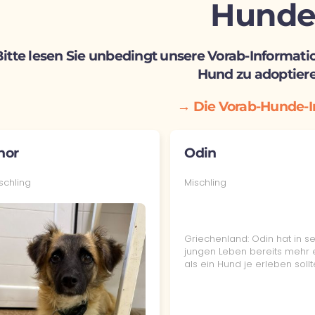
Hund
Bitte lesen Sie unbedingt unsere Vorab-Informati
Hund zu adoptiere
→ Die Vorab-Hunde-I
hor
Odin
schling
Mischling
Griechenland: Odin hat in s
jungen Leben bereits mehr e
als ein Hund je erleben soll