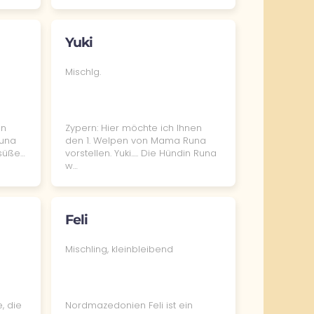
Yuki
Mischlg.
en
Zypern: Hier möchte ich Ihnen
Runa
den 1. Welpen von Mama Runa
rsüße…
vorstellen. Yuki..... Die Hündin Runa
w…
Feli
Mischling, kleinbleibend
, die
Nordmazedonien Feli ist ein