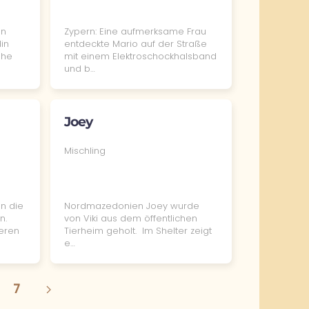
en
Zypern: Eine aufmerksame Frau
in
entdeckte Mario auf der Straße
höhe
mit einem Elektroschockhalsband
und b…
Joey
Mischling
en die
Nordmazedonien Joey wurde
n.
von Viki aus dem öffentlichen
eren
Tierheim geholt. Im Shelter zeigt
e…
7