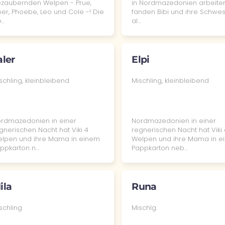
zaubernden Welpen - Prue,
in Nordmazedonien arbeiten
per, Phoebe, Leo und Cole -! Die
fanden Bibi und ihre Schwes
e…
al…
aler
Elpi
schling, kleinbleibend
Mischling, kleinbleibend
rdmazedonien in einer
Nordmazedonien in einer
gnerischen Nacht hat Viki 4
regnerischen Nacht hat Viki 
lpen und ihre Mama in einem
Welpen und ihre Mama in e
ppkarton n…
Pappkarton neb…
ila
Runa
schling
Mischlg.