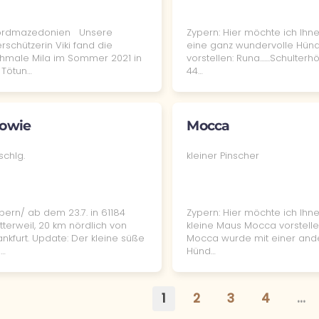
ordmazedonien Unsere
Zypern: Hier möchte ich Ihn
erschützerin Viki fand die
eine ganz wundervolle Hünd
hmale Mila im Sommer 2021 in
vorstellen: Runa.......Schulter
 Tötun…
44…
owie
Mocca
schlg.
kleiner Pinscher
pern/ ab dem 23.7. in 61184
Zypern: Hier möchte ich Ihn
tterweil, 20 km nördlich von
kleine Maus Mocca vorstelle
ankfurt. Update: Der kleine süße
Mocca wurde mit einer and
…
Hünd…
1
2
3
4
…